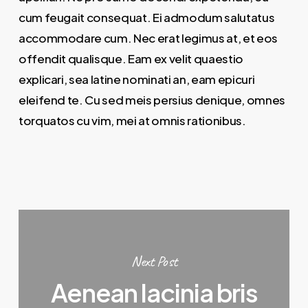
cum feugait consequat. Ei admodum salutatus
accommodare cum. Nec erat legimus at, et eos
offendit qualisque. Eam ex velit quaestio
explicari, sea latine nominati an, eam epicuri
eleifend te. Cu sed meis persius denique, omnes
torquatos cu vim, mei at omnis rationibus.
Next Post
Aenean lacinia bris