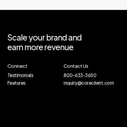
Scale
your
brand
and
earn
more
revenue
Connect
Contact Us
Testimonials
800-633-3650
Features
inquiry@coreclient.com
P
r
i
v
a
c
y
P
o
l
i
c
y