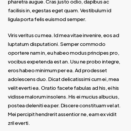
pharetra augue. Cras justo odio, dapibus ac
facilisis in, egestas eget quam. Vestibulum id
ligula porta felis euismod semper.
Viris veritus cu mea. Id mea vitae invenire, eos ad
luptatum disputationi. Semper commodo
oportere nam in, eu habeo modus principes pro,
vocibus expetenda est an. Usu ne probo integre,
eros habeo minimum per ea. Ad prodesset
adolescens duo. Dicat delicatissimi cum ei, mea
velit everti ea. Oratio facete fabulas ad his, ei his
vidisse malorum insolens. His ei mucius albucius,
postea deleniti ea per. Discere constituam vel at.
Mei percipit hendrerit assentior ne, eam ex vidit
zril everti.