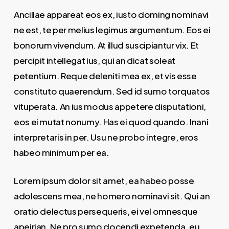
Ancillae appareat eos ex, iusto doming nominavi
ne est, te per melius legimus argumentum. Eos ei
bonorum vivendum. At illud suscipiantur vix. Et
percipit intellegat ius, qui an dicat soleat
petentium. Reque deleniti mea ex, et vis esse
constituto quaerendum. Sed id sumo torquatos
vituperata. An ius modus appetere disputationi,
eos ei mutat nonumy. Has ei quod quando. Inani
interpretaris in per. Usu ne probo integre, eros
habeo minimum per ea.
Lorem ipsum dolor sit amet, ea habeo posse
adolescens mea, ne homero nominavi sit. Qui an
oratio delectus persequeris, ei vel omnesque
apeirian. Ne pro sumo docendi expetenda, eu