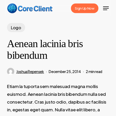
Skip
Menu
Sign Up Now
to
Close
main
Menu
content
Logo
Aenean lacinia bris
bibendum
Joshua Repensek
December 25, 2014
2 min read
Etiam la tuporta sem malesuad magna mollis
euismod. Aenean lacinia bris bibendum nulla sed
consectetur. Cras justo odio, dapibus ac facilisis
in, egestas eget quam. Nulla vitae elit libero, a