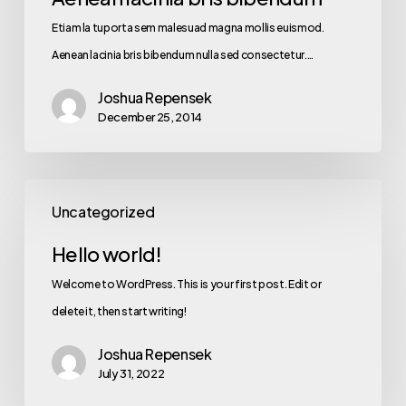
Etiam la tuporta sem malesuad magna mollis euismod.
Aenean lacinia bris bibendum nulla sed consectetur.…
Joshua Repensek
December 25, 2014
Hello
Uncategorized
world!
Hello world!
Welcome to WordPress. This is your first post. Edit or
delete it, then start writing!
Joshua Repensek
July 31, 2022