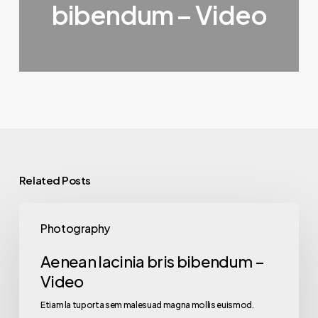
bibendum – Video
Related Posts
Aenean
Photography
lacinia
bris
Aenean lacinia bris bibendum –
bibendum
Video
–
Etiam la tuporta sem malesuad magna mollis euismod.